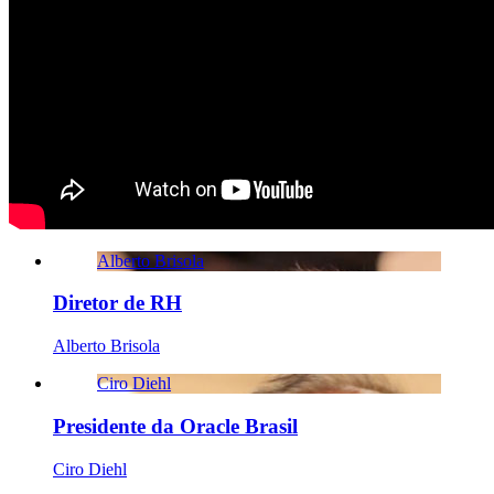
Alberto Brisola
Diretor de RH
Alberto Brisola
Ciro Diehl
Presidente da Oracle Brasil
Ciro Diehl