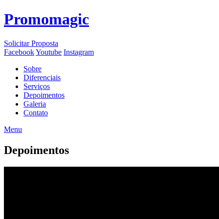
Promomagic
Solicitar Proposta
Facebook
Youtube
Instagram
Sobre
Diferenciais
Serviços
Depoimentos
Galeria
Contato
Menu
Depoimentos